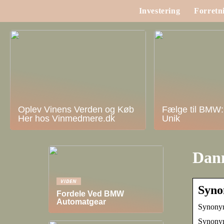
Investering
Forretn
Oplev Vinens Verden og Køb
Fælge til BMW:
Her hos Vinmedmere.dk
Unik
Dan
VIDEN
Syno
Fordele Ved BMW
Automatgear
Synonym
Synonyme