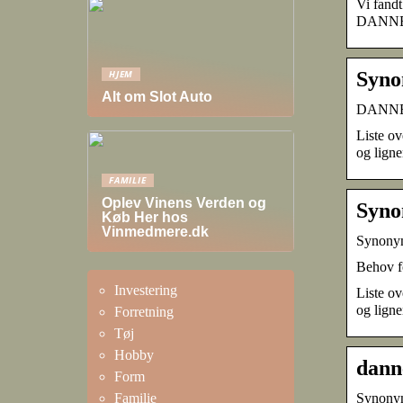
Vi fandt
DANNE
Syno
HJEM
Alt om Slot Auto
DANNET 
Liste o
og ligne
FAMILIE
Oplev Vinens Verden og
Syno
Køb Her hos
Vinmedmere.dk
Synony
Behov fo
Investering
Liste o
og ligne
Forretning
Tøj
Hobby
dann
Form
Synonym
Familie