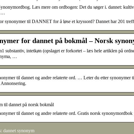
nonymordbog. Læs mere om ordbogen: Det du søger i. dannet: kultiveret
n …
r synonymer til DANNET for å løse et kryssord? Dannet har 201 treff. 
nymer for dannet på bokmål – Norsk syno
 substantiv, intetkøn (opslaget er forkortet – læs hele artiklen på ordne
onyma, …
onymer til dannet og andre relaterte ord. … Leter du etter synonymer t
 Annonsering.
 til dannet på norsk bokmål
onymer til dannet og andre relaterte ord. Gratis norsk synonymordbok p
: dannet synonym