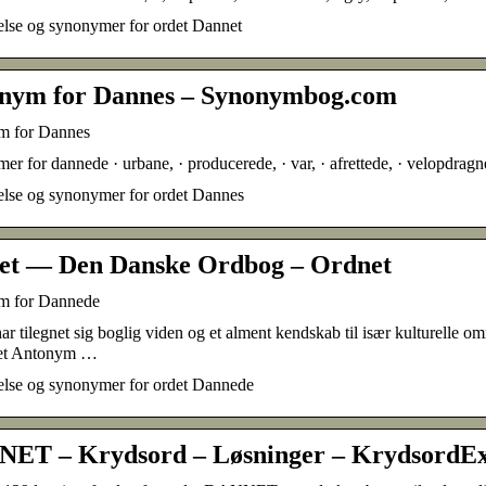
else og synonymer for ordet Dannet
nym for Dannes – Synonymbog.com
 for Dannes
r for dannede · urbane, · producerede, · var, · afrettede, · velopdragne
else og synonymer for ordet Dannes
et — Den Danske Ordbog – Ordnet
m for Dannede
ar tilegnet sig boglig viden og et alment kendskab til især kulturelle o
ret Antonym …
else og synonymer for ordet Dannede
ET – Krydsord – Løsninger – KrydsordEx