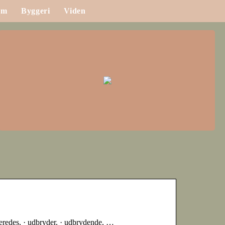
em
Byggeri
Viden
lberedes, · udbryder, · udbrydende, …