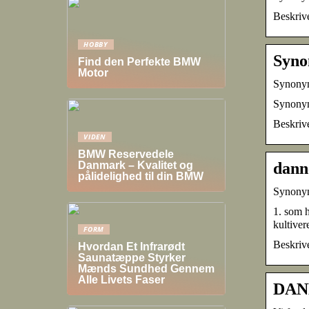
Beskriv
HOBBY
Syno
Find den Perfekte BMW
Motor
Synonym
Synonyme
Beskriv
VIDEN
BMW Reservedele
dann
Danmark – Kvalitet og
pålidelighed til din BMW
Synony
1. som h
kultive
FORM
Beskriv
Hvordan Et Infrarødt
Saunatæppe Styrker
Mænds Sundhed Gennem
Alle Livets Faser
DANN