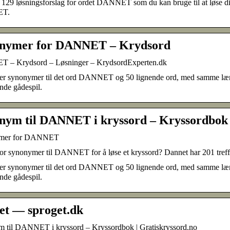
 129 løsningsforslag for ordet DANNET som du kan bruge til at løse di
T.
nymer for DANNET – Krydsord
– Krydsord – Løsninger – KrydsordExperten.dk
ver synonymer til det ord DANNET og 50 lignende ord, med samme længde
nde gådespil.
nym til DANNET i kryssord – Kryssordbok
mer for DANNET
r synonymer til DANNET for å løse et kryssord? Dannet har 201 treff. 
ver synonymer til det ord DANNET og 50 lignende ord, med samme længde
nde gådespil.
et — sproget.dk
 til DANNET i kryssord – Kryssordbok | Gratiskryssord.no