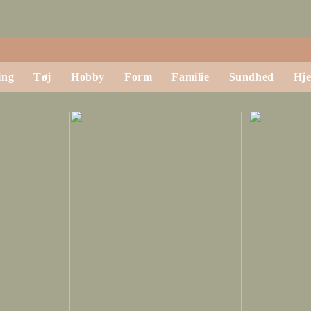
ing
Tøj
Hobby
Form
Familie
Sundhed
Hj