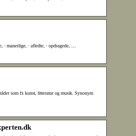
, · manerlige, · afledte, · opdragede, …
mråder som fx kunst, litteratur og musik. Synonym
perten.dk