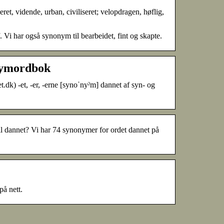
, vidende, urban, civiliseret; velopdragen, høflig,
Vi har også synonym til bearbeidet, fint og skapte.
nymordbok
t.dk) -et, -er, -erne [synoˈnyˀm] dannet af syn- og
il dannet? Vi har 74 synonymer for ordet dannet på
å nett.