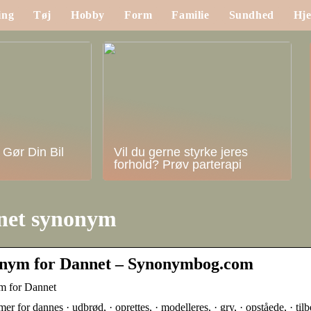
ing
Tøj
Hobby
Form
Familie
Sundhed
Hj
 Gør Din Bil
Vil du gerne styrke jeres
forhold? Prøv parterapi
net synonym
nym for Dannet – Synonymbog.com
 for Dannet
r for dannes · udbrød, · oprettes, · modelleres, · gry, · opståede, · ti