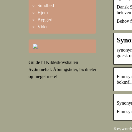
Sundhed
Dansk Sy
beleve
Hjem
Byggeri
Behov fo
Viden
Syno
synonym1
græsk 
Guide til Kildeskovshallen
Svømmehal: Åbningstider, faciliteter
Finn syn
og meget mere!
bokmål.
Synonym
Finn syn
Keywords