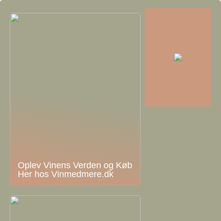
Oplev Vinens Verden og Køb
Her hos Vinmedmere.dk