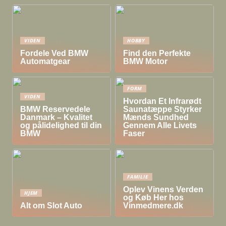
VIDEN
HOBBY
Fordele Ved BMW
Find den Perfekte
Automatgear
BMW Motor
FORM
VIDEN
Hvordan Et Infrarødt
BMW Reservedele
Saunatæppe Styrker
Danmark – Kvalitet
Mænds Sundhed
og pålidelighed til din
Gennem Alle Livets
BMW
Faser
FAMILIE
Oplev Vinens Verden
HJEM
og Køb Her hos
Alt om Slot Auto
Vinmedmere.dk