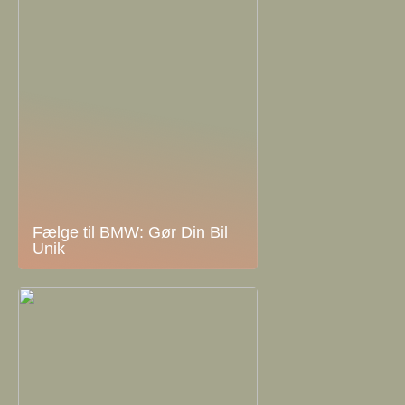
Fælge til BMW: Gør Din Bil
Unik