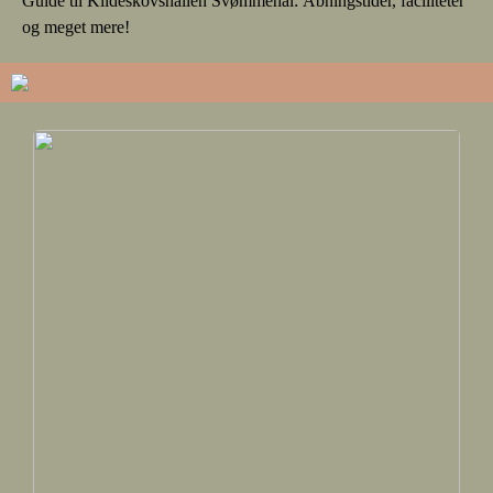
Guide til Kildeskovshallen Svømmehal: Åbningstider, faciliteter
og meget mere!