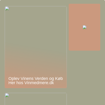
Oplev Vinens Verden og Køb
Her hos Vinmedmere.dk