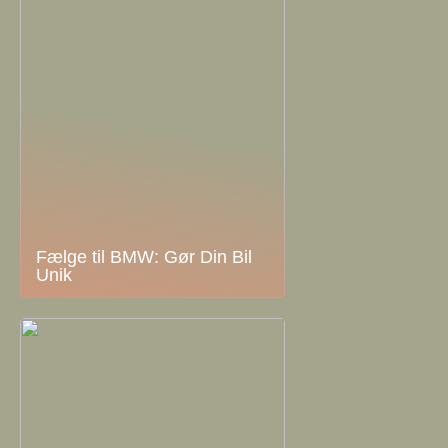
Fælge til BMW: Gør Din Bil
Unik