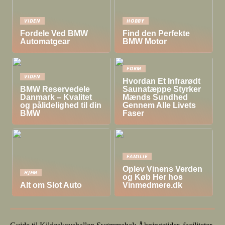
VIDEN
HOBBY
Fordele Ved BMW
Find den Perfekte
Automatgear
BMW Motor
FORM
VIDEN
Hvordan Et Infrarødt
BMW Reservedele
Saunatæppe Styrker
Danmark – Kvalitet
Mænds Sundhed
og pålidelighed til din
Gennem Alle Livets
BMW
Faser
FAMILIE
Oplev Vinens Verden
HJEM
og Køb Her hos
Alt om Slot Auto
Vinmedmere.dk