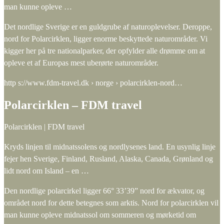
man kunne opleve …
Det nordlige Sverige er en guldgrube af naturoplevelser. Deroppe,
nord for Polarcirklen, ligger enorme beskyttede naturområder. Vi
kigger her på tre nationalparker, der opfylder alle drømme om at
opleve et af Europas mest uberørte naturområder.
http s://www.fdm-travel.dk › norge › polarcirklen-nord…
Polarcirklen – FDM travel
Polarcirklen | FDM travel
Kryds linjen til midnatssolens og nordlysenes land. En usynlig linje
fejer hen Sverige, Finland, Rusland, Alaska, Canada, Grønland og
lidt nord om Island – en …
Den nordlige polarcirkel ligger 66° 33’39” nord for ækvator, og
området nord for dette betegnes som arktis. Nord for polarcirklen vil
man kunne opleve midnatssol om sommeren og mørketid om