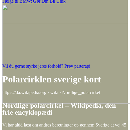
Fælge til BMW: Gør Din Bil Unik
Vil du gerne styrke jeres forhold? Prøv parterapi
Polarcirklen sverige kort
http s://da.wikipedia.org › wiki › Nordlige_polarcirkel
Nordlige polarcirkel – Wikipedia, den
frie encyklopædi
Vi har altid læst om andres beretninger op gennem Sverige at vej 45