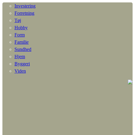
Investering
Forretning
Tøj
Hobby
Form
Familie
Sundhed
Hjem
Byggeri
Viden