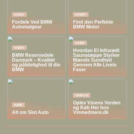
VIDEN
HOBBY
Fordele Ved BMW
Find den Perfekte
Automatgear
BMW Motor
FORM
VIDEN
Hvordan Et Infrarødt
BMW Reservedele
Saunatæppe Styrker
Danmark – Kvalitet
Mænds Sundhed
og pålidelighed til din
Gennem Alle Livets
BMW
Faser
FAMILIE
Oplev Vinens Verden
HJEM
og Køb Her hos
Alt om Slot Auto
Vinmedmere.dk