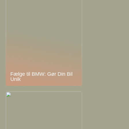
Fælge til BMW: Gør Din Bil
Unik