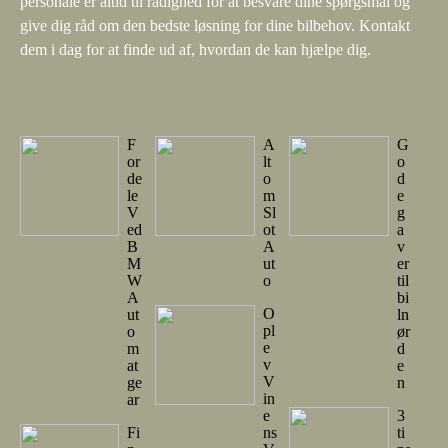
personale er altid til rådighed for at besvare dine spørgsmål og
give dig råd om den bedste løsning for dine bilbehov. Kontakt
dem i dag for at finde ud af, hvordan de kan hjælpe dig.
F
A
G
or
lt
o
de
o
d
le
m
e
V
Sl
g
ed
ot
a
B
A
v
M
ut
er
W
o
til
A
bi
O
ut
ln
pl
o
ør
e
m
d
v
at
e
V
ge
n
in
ar
e
3
Fi
ns
ti