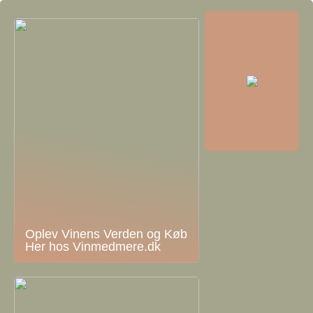
Oplev Vinens Verden og Køb
Her hos Vinmedmere.dk