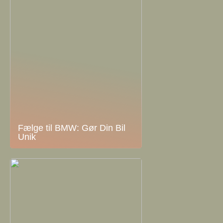
Fælge til BMW: Gør Din Bil
Unik