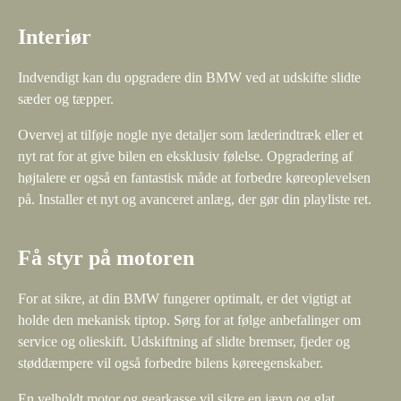
Interiør
Indvendigt kan du opgradere din BMW ved at udskifte slidte
sæder og tæpper.
Overvej at tilføje nogle nye detaljer som læderindtræk eller et
nyt rat for at give bilen en eksklusiv følelse. Opgradering af
højtalere er også en fantastisk måde at forbedre køreoplevelsen
på. Installer et nyt og avanceret anlæg, der gør din playliste ret.
Få styr på motoren
For at sikre, at din BMW fungerer optimalt, er det vigtigt at
holde den mekanisk tiptop. Sørg for at følge anbefalinger om
service og olieskift. Udskiftning af slidte bremser, fjeder og
støddæmpere vil også forbedre bilens køreegenskaber.
En velholdt motor og gearkasse vil sikre en jævn og glat