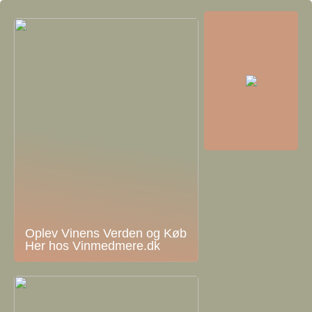
Oplev Vinens Verden og Køb
Her hos Vinmedmere.dk