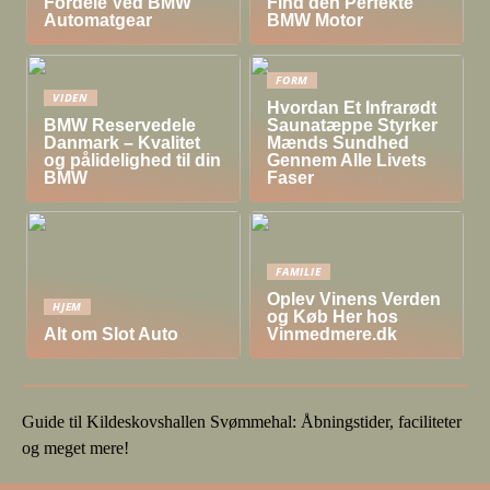
Fordele Ved BMW
Find den Perfekte
Automatgear
BMW Motor
FORM
VIDEN
Hvordan Et Infrarødt
BMW Reservedele
Saunatæppe Styrker
Danmark – Kvalitet
Mænds Sundhed
og pålidelighed til din
Gennem Alle Livets
BMW
Faser
FAMILIE
Oplev Vinens Verden
HJEM
og Køb Her hos
Alt om Slot Auto
Vinmedmere.dk
Guide til Kildeskovshallen Svømmehal: Åbningstider, faciliteter
og meget mere!