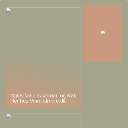
Oplev Vinens Verden og Køb
Her hos Vinmedmere.dk