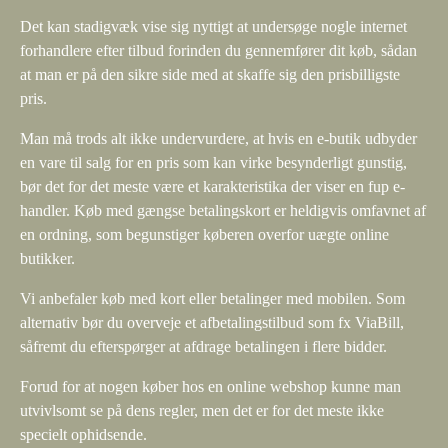
Det kan stadigvæk vise sig nyttigt at undersøge nogle internet
forhandlere efter tilbud forinden du gennemfører dit køb, sådan
at man er på den sikre side med at skaffe sig den prisbilligste
pris.
Man må trods alt ikke undervurdere, at hvis en e-butik udbyder
en vare til salg for en pris som kan virke besynderligt gunstig,
bør det for det meste være et karakteristika der viser en fup e-
handler. Køb med gængse betalingskort er heldigvis omfavnet af
en ordning, som begunstiger køberen overfor uægte online
butikker.
Vi anbefaler køb med kort eller betalinger med mobilen. Som
alternativ bør du overveje et afbetalingstilbud som fx ViaBill,
såfremt du efterspørger at afdrage betalingen i flere bidder.
Forud for at nogen køber hos en online webshop kunne man
utvivlsomt se på dens regler, men det er for det meste ikke
specielt ophidsende.