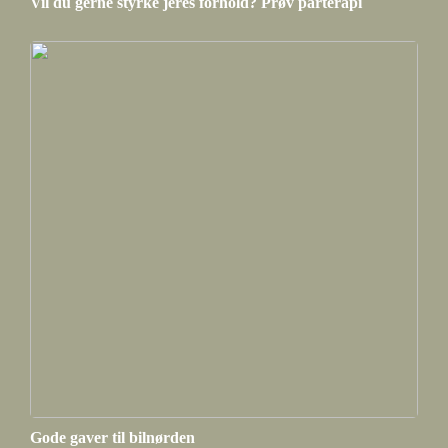
Vil du gerne styrke jeres forhold? Prøv parterapi
Gode gaver til bilnørden