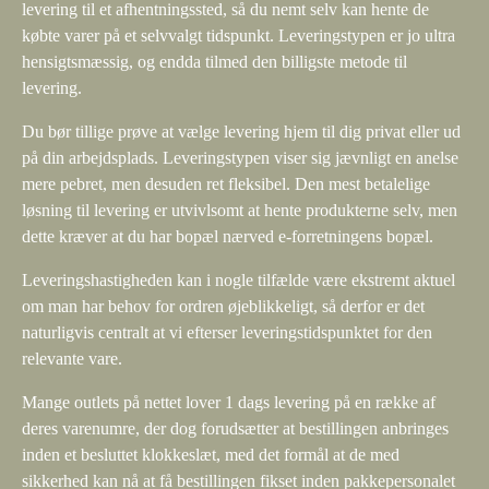
levering til et afhentningssted, så du nemt selv kan hente de
købte varer på et selvvalgt tidspunkt. Leveringstypen er jo ultra
hensigtsmæssig, og endda tilmed den billigste metode til
levering.
Du bør tillige prøve at vælge levering hjem til dig privat eller ud
på din arbejdsplads. Leveringstypen viser sig jævnligt en anelse
mere pebret, men desuden ret fleksibel. Den mest betalelige
løsning til levering er utvivlsomt at hente produkterne selv, men
dette kræver at du har bopæl nærved e-forretningens bopæl.
Leveringshastigheden kan i nogle tilfælde være ekstremt aktuel
om man har behov for ordren øjeblikkeligt, så derfor er det
naturligvis centralt at vi efterser leveringstidspunktet for den
relevante vare.
Mange outlets på nettet lover 1 dags levering på en række af
deres varenumre, der dog forudsætter at bestillingen anbringes
inden et besluttet klokkeslæt, med det formål at de med
sikkerhed kan nå at få bestillingen fikset inden pakkepersonalet