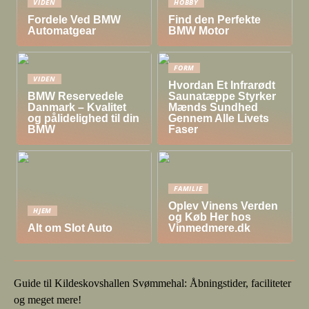
VIDEN
HOBBY
Fordele Ved BMW
Find den Perfekte
Automatgear
BMW Motor
FORM
VIDEN
Hvordan Et Infrarødt
BMW Reservedele
Saunatæppe Styrker
Danmark – Kvalitet
Mænds Sundhed
og pålidelighed til din
Gennem Alle Livets
BMW
Faser
FAMILIE
Oplev Vinens Verden
HJEM
og Køb Her hos
Alt om Slot Auto
Vinmedmere.dk
Guide til Kildeskovshallen Svømmehal: Åbningstider, faciliteter
og meget mere!