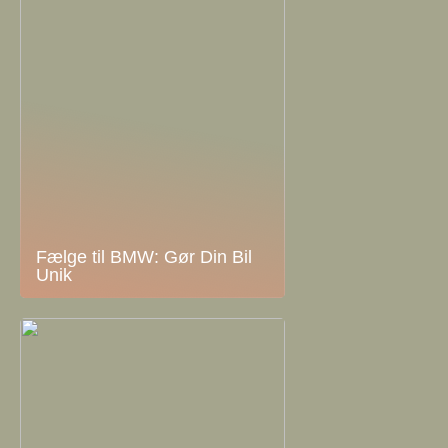
Fælge til BMW: Gør Din Bil
Unik