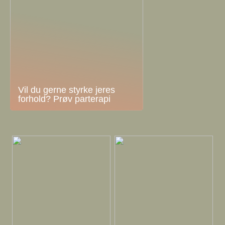
Vil du gerne styrke jeres
forhold? Prøv parterapi