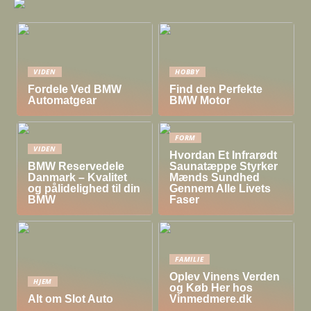
VIDEN
HOBBY
Fordele Ved BMW
Find den Perfekte
Automatgear
BMW Motor
FORM
VIDEN
Hvordan Et Infrarødt
BMW Reservedele
Saunatæppe Styrker
Danmark – Kvalitet
Mænds Sundhed
og pålidelighed til din
Gennem Alle Livets
BMW
Faser
FAMILIE
Oplev Vinens Verden
HJEM
og Køb Her hos
Alt om Slot Auto
Vinmedmere.dk