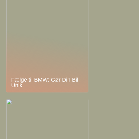
Fælge til BMW: Gør Din Bil
Unik