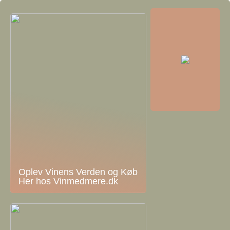
Oplev Vinens Verden og Køb
Her hos Vinmedmere.dk